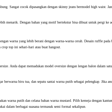
ung. Sangat cocok dipasangkan dengan skinny jeans bermodel high waist. Jang
ih menarik. Dengan bahan yang motif bertekstur bisa dibuat untuk pergi ke ac
engan warna yang lebih berani dengan warna-warna cerah. Desain ruffle pada 
crop top ini sehari-hari atau buat hangout.
versize. Anda dapat memadukan model oversize dengan lengan balon dalam sat
 berwarna biru tua, dan sepatu santai warna putih sebagai pelengkap. Jika and
an warna putih dan celana bahan warna mustard. Pilih kemeja dengan kantung 
akai dalam berbagai suasana termasuk semi formal sekalipun.