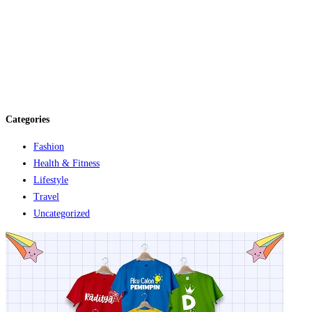
7
1
M
d
R
Categories
Fashion
Health & Fitness
Lifestyle
Travel
Uncategorized