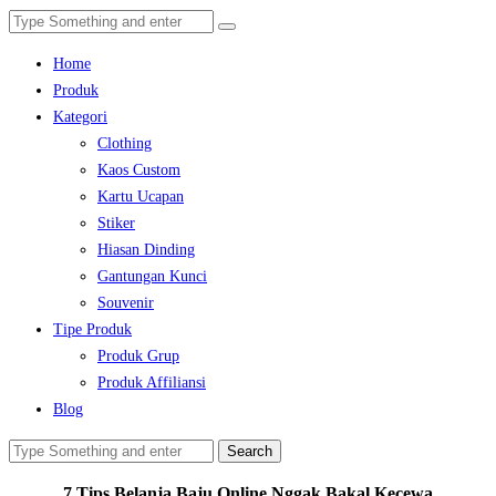
Home
Produk
Kategori
Clothing
Kaos Custom
Kartu Ucapan
Stiker
Hiasan Dinding
Gantungan Kunci
Souvenir
Tipe Produk
Produk Grup
Produk Affiliansi
Blog
Search
7 Tips Belanja Baju Online Nggak Bakal Kecewa